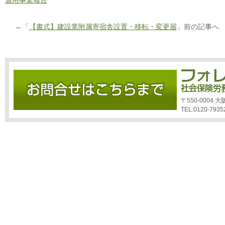
適用事業報告
←「
【書式】建設業附属寄宿舎設置・移転・変更届
」前の記事へ
〒550-0004
TEL:0120-7935