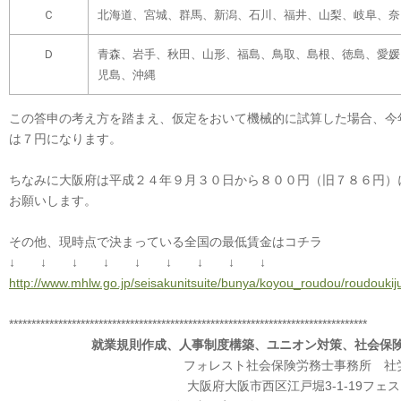
Ｃ
北海道、宮城、群馬、新潟、石川、福井、山梨、岐阜、奈
Ｄ
青森、岩手、秋田、山形、福島、鳥取、島根、徳島、愛媛
児島、沖縄
この答申の考え方を踏まえ、仮定をおいて機械的に試算した場合、今
は７円になります。
ちなみに大阪府は平成２４年９月３０日から８００円（旧７８６円）
お願いします。
その他、現時点で決まっている全国の最低賃金はコチラ
↓ ↓ ↓ ↓ ↓ ↓ ↓ ↓ ↓
http://www.mhlw.go.jp/seisakunitsuite/bunya/koyou_roudou/roudoukij
********************************************************************************
就業規則作成、人事制度構築、ユニオン対策、社会保
フォレスト社会保険労務士事務所 社
大阪府大阪市西区江戸堀3-1-19フェス