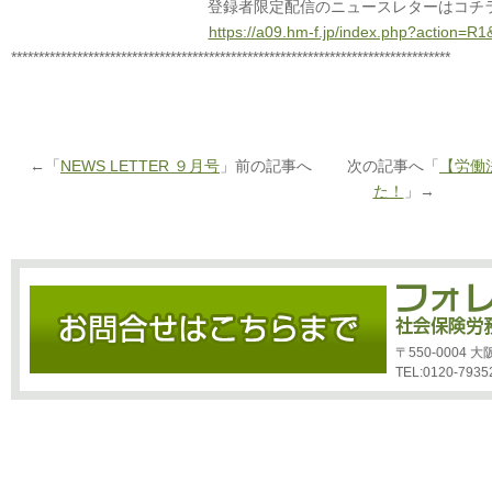
登録者限定配信のニュースレターはコチ
https://a09.hm-f.jp/index.php?action=
********************************************************************************
←「
NEWS LETTER ９月号
」前の記事へ 次の記事へ「
【労働
た！
」→
〒550-0004
TEL:0120-7935