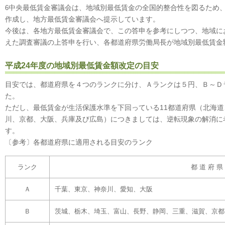
中央最低賃金審議会は、地域別最低賃金の全国的整合性を図るため
6
作成し、地方最低賃金審議会へ提示しています。
今後は、各地方最低賃金審議会で、この答申を参考にしつつ、地域に
えた調査審議の上答申を行い、各都道府県労働局長が地域別最低賃金
平成24年度の地域別最低賃金額改定の目安
目安では、都道府県を４つのランクに分け、Ａランクは５円、Ｂ～Ｄ
た。
ただし、最低賃金が生活保護水準を下回っている11都道府県（北海
川、京都、大阪、兵庫及び広島）につきましては、逆転現象の解消に
す。
〔参考〕各都道府県に適用される目安のランク
ランク
都 道 府 県
Ａ
千葉、東京、神奈川、愛知、大阪
Ｂ
茨城、栃木、埼玉、富山、長野、静岡、三重、滋賀、京都