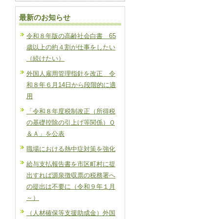
最新のお知らせ
令和８年版の高齢社会白書 65
歳以上の約４割が仕事をしたい
（続けたい）
外国人雇用管理指針を改正 令
和８年６月14日から段階的に適
用
「令和８年度税制改正（所得税
の基礎控除の引上げ等関係）Ｑ
＆Ａ」を公表
職場における熱中症対策を強化
給与支払報告書を市区町村に提
出すれば源泉徴収票の税務署へ
の提出は不要に（令和９年１月
～）
（人材確保等支援助成金）外国