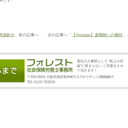
例です。
の懲戒処分
」前の記事へ 次の記事へ「
【Youtube】退職願いの撤回
」
貴社の人事部として "机上の空
論"に留まらない ご支援をさせ
て頂きます！
〒550-0004 大阪市西区靭本町3-3-3サウザント岡崎橋8Ｆ
TEL:0120-793520