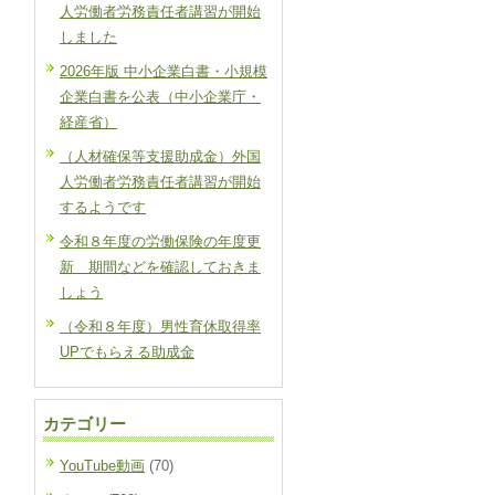
人労働者労務責任者講習が開始
しました
2026年版 中小企業白書・小規模
企業白書を公表（中小企業庁・
経産省）
（人材確保等支援助成金）外国
人労働者労務責任者講習が開始
するようです
令和８年度の労働保険の年度更
新 期間などを確認しておきま
しょう
（令和８年度）男性育休取得率
UPでもらえる助成金
カテゴリー
YouTube動画
(70)