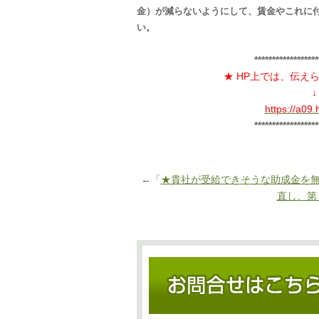
金）が減らないようにして、賃金やこれに
い。
******************
★ HP上では、伝
https://a09
******************
←「
★貴社が受給できそうな助成金を
直し、第