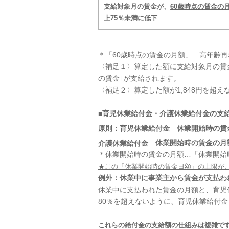
支給対象月の賃金が、
60歳時点の賃金の
上75％未満に低下
＊「60歳時点の賃金の月額」…高年齢
〈補足１〉算定した額に支給対象月の賃
の賃金｣が支給されます。
〈補足２〉算定した額が1,848円を超
■育児休業給付金・介護休業給付金の支給額 ■■■
原則：育児休業給付金
休業開始時の賃
介護休業給付金
休業開始時の賃金の月
＊休業開始時の賃金の月額…「休業開始
★この「休業開始時の賃金日額」の上限が、平
例外：休業中に事業主から賃金が支払わ
休業中に支払われた賃金の月額と、育児
80％を超えないように、育児休業給付
これらの給付金の支給額の仕組みは複雑で