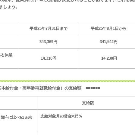
ましょう。
平成25年7月31日まで
平成25年8月1日から
343,369
円
341,542
円
いる休業
14,310
円
14,230
円
本給付金・高年齢再就職給付金）の支給額 ■■■■■■
支給額
支給対象月の賃金×15％
＊
月額
に比べ
61
％未