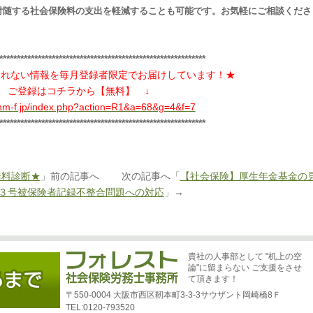
付随する社会保険料の支出を軽減することも可能です。お気軽にご相談くださ
***********************************************************
えられない情報を毎月登録者限定でお届けしています！★
↓ ご登録はコチラから【無料】 ↓
.hm-f.jp/index.php?action=R1&a=68&g=4&f=7
***********************************************************
無料診断★
」前の記事へ 次の記事へ「
【社会保険】厚生年金基金の
３号被保険者記録不整合問題への対応
」→
貴社の人事部として "机上の空
論"に留まらない ご支援をさせ
て頂きます！
〒550-0004 大阪市西区靭本町3-3-3サウザント岡崎橋8Ｆ
TEL:0120-793520