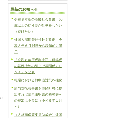
最新のお知らせ
令和８年版の高齢社会白書 65
歳以上の約４割が仕事をしたい
（続けたい）
月
外国人雇用管理指針を改正 令
和８年６月14日から段階的に適
用
「令和８年度税制改正（所得税
の基礎控除の引上げ等関係）Ｑ
＆Ａ」を公表
職場における熱中症対策を強化
給与支払報告書を市区町村に提
出すれば源泉徴収票の税務署へ
の
の提出は不要に（令和９年１月
～）
（人材確保等支援助成金）外国