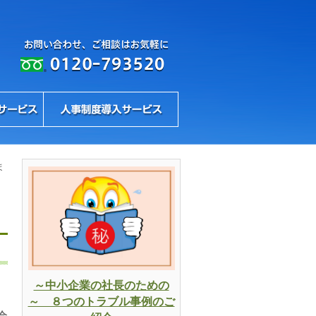
ま
し
～中小企業の社長のための
～ ８つのトラブル事例のご
会