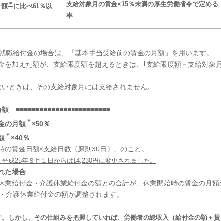
支給対象月の賃金×15％未満の厚生労働省令で
定める
＊
月額
に比べ
61
％以
率
再就職給付金の場合は、「基本手当受給前の賃金の月額」を用います。
金を加えた額が、支給限度額を超えるときは、｢支給限度額－支給対象
えないときは、その支給対象月には支給されません。
■■■■■■■■■■■■■■■■■■■■■
＊
金の月額
×50％
＊
額
×40％
時の賃金日額×支給日数〔原則30日〕」のこと。
成25年８月１日からは14,230円に変更されました。
れた場合
休業給付金・介護休業給付金の額との合計が、休業開始時の賃金の月額
金・介護休業給付金の額が調整されます。
す。しかし、その仕組みを把握していれば、労働者の総収入（給付金の額＋賃