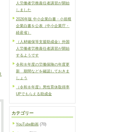
人労働者労務責任者講習が開始
しました
2026年版 中小企業白書・小規模
企業白書を公表（中小企業庁・
経産省）
（人材確保等支援助成金）外国
人労働者労務責任者講習が開始
するようです
令和８年度の労働保険の年度更
新 期間などを確認しておきま
見
しょう
（令和８年度）男性育休取得率
UPでもらえる助成金
カテゴリー
YouTube動画
(70)