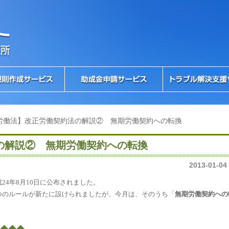
労働法】改正労働契約法の解説② 無期労働契約への転換
の解説② 無期労働契約への転換
2013-01-04
成
24
年
8
月
10
日に公布されました。
つのルールが新たに設けられましたが、今月は、そのうち「
無期労働契約への