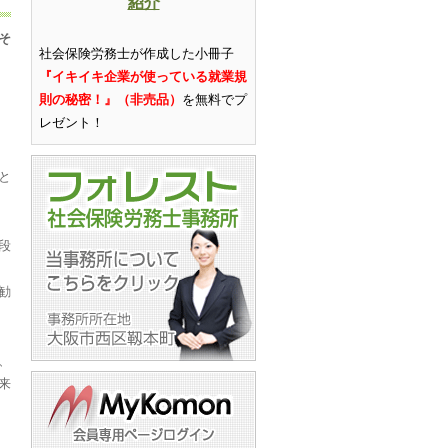
紹介
そ
社会保険労務士が作成した小冊子
『イキイキ企業が使っている就業規
則の秘密！』（非売品）
を無料でプ
レゼント
！
と
段
勧
、
来