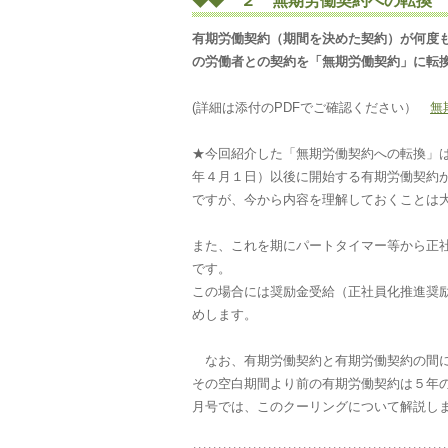
◆◆ ２ 無期労働契約への転換 
有期労働契約（期間を決めた契約）が何度
の労働者との契約を「無期労働契約」に転
(詳細は添付のPDFでご確認ください）
無
★今回紹介した「無期労働契約への転換」
年４月１日）以後に開始する有期労働契約
ですが、今から内
容を理解しておくことは
また、これを期にパートタイマー等から正
です。
この場合には奨励金受給（正社員化推進奨
めします。
なお、有期労働契約と有期労働契約の間に
その空白期間より前の有期労働契約は５年
月号では、このクーリングについて解説し