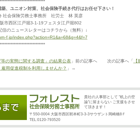
*****************************
構築、ユニオン対策、社会保険手続き代行はお任せ下さい！
ト社会保険労務士事務所 社労士 林 英彦
阪市西区江戸堀3-1-19フェスタ江戸堀802
配信のニュースレターはコチラから（無料）↓
.hm-f.jp/index.php?action=R1&a=68&g=4&f=7
*****************************
げ等の実態に関する調査」の結果公表
」前の記事へ 次の記事へ「
【
】雇用促進税制を利用しませんか？
」→
貴社の人事部として "机上の空
論"に留まらない ご支援をさせ
て頂きます！
〒550-0004 大阪市西区靭本町3-3-3サウザント岡崎橋8Ｆ
TEL:0120-793520