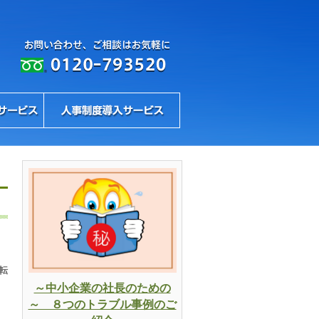
転
～中小企業の社長のための
～ ８つのトラブル事例のご