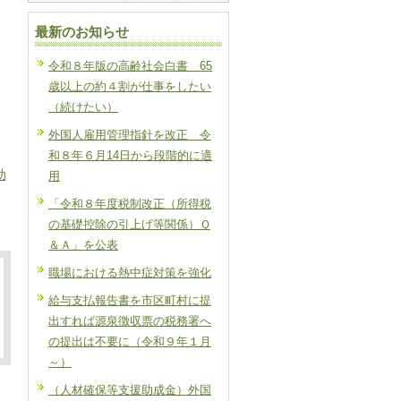
最新のお知らせ
令和８年版の高齢社会白書 65
歳以上の約４割が仕事をしたい
（続けたい）
外国人雇用管理指針を改正 令
和８年６月14日から段階的に適
助
用
「令和８年度税制改正（所得税
の基礎控除の引上げ等関係）Ｑ
＆Ａ」を公表
職場における熱中症対策を強化
給与支払報告書を市区町村に提
出すれば源泉徴収票の税務署へ
の提出は不要に（令和９年１月
～）
（人材確保等支援助成金）外国