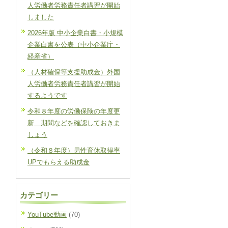
人労働者労務責任者講習が開始
しました
2026年版 中小企業白書・小規模
企業白書を公表（中小企業庁・
経産省）
（人材確保等支援助成金）外国
人労働者労務責任者講習が開始
するようです
令和８年度の労働保険の年度更
新 期間などを確認しておきま
しょう
（令和８年度）男性育休取得率
UPでもらえる助成金
カテゴリー
YouTube動画
(70)