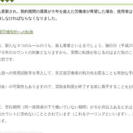
◆◆◆
も更新され、契約期間の通算が５年を超えた労働者が希望した場合、使用者は
換しなければならなくなりました。
期労働契約への転換
は、新たな３つのルールのうち、最も重要といえるでしょう。施行日（平成
25
が５年のカウントの対象となりますから、実際に転換が生じるのはまだ先のこ
大切です。
社員への登用試験等を導入して、非正規労働者の戦力化を図ることも有効な手
励金）の可能性もありますので、奨励金制度が終了する前に着手することをお
、空白期間（同一使用者の下で働いていない期間）が６か月以上あるときは
のカウントに含めないこととされています（これをクーリングといいます）。
ます。