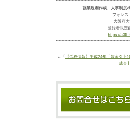
***************************************************
就業規則作成、人事制度
フォレス
大阪府大
登録者限定
https://a09
***************************************************
←「
【労務情報】平成24年「賃金引上
成金