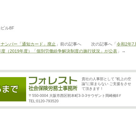
ビル8F
イナンバー「通知カード」廃止
」前の記事へ 次の記事へ「
令和2年7
度（2019年度）「個別労働紛争解決制度の施行状況」が公表
」→
貴社の人事部として "机上の空
論"に留まらない ご支援をさせ
て頂きます！
〒550-0004 大阪市西区靭本町3-3-3サウザント岡崎橋8Ｆ
TEL:0120-793520