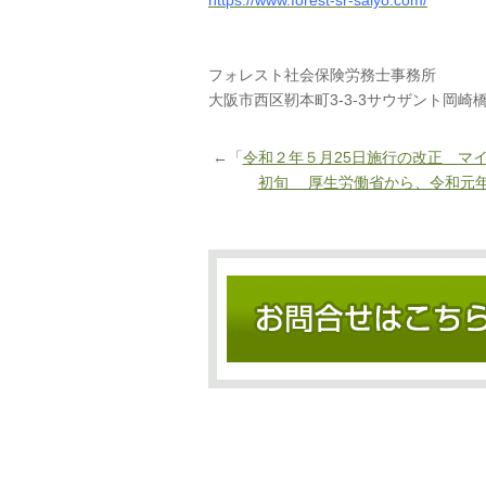
https://www.forest-sr-saiyo.com/
フォレスト社会保険労務士事務所
大阪市西区靭本町3-3-3サウザント岡崎橋
←「
令和２年５月25日施行の改正 マ
初旬 厚生労働省から、令和元年