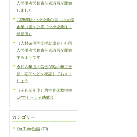
人労働者労務責任者講習が開始
しました
2026年版 中小企業白書・小規模
企業白書を公表（中小企業庁・
経産省）
（人材確保等支援助成金）外国
人労働者労務責任者講習が開始
するようです
令和８年度の労働保険の年度更
新 期間などを確認しておきま
しょう
（令和８年度）男性育休取得率
UPでもらえる助成金
カテゴリー
YouTube動画
(70)