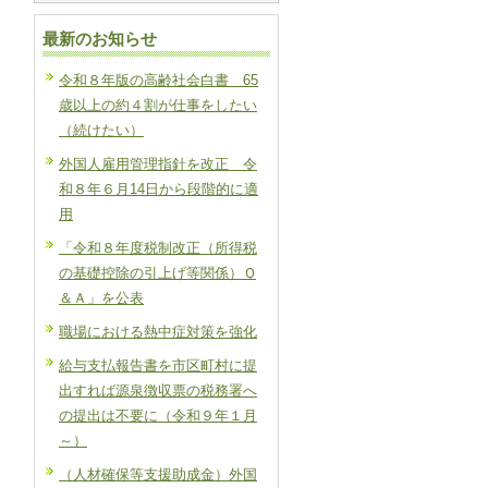
最新のお知らせ
令和８年版の高齢社会白書 65
歳以上の約４割が仕事をしたい
（続けたい）
外国人雇用管理指針を改正 令
和８年６月14日から段階的に適
用
「令和８年度税制改正（所得税
の基礎控除の引上げ等関係）Ｑ
＆Ａ」を公表
職場における熱中症対策を強化
給与支払報告書を市区町村に提
出すれば源泉徴収票の税務署へ
の提出は不要に（令和９年１月
～）
（人材確保等支援助成金）外国