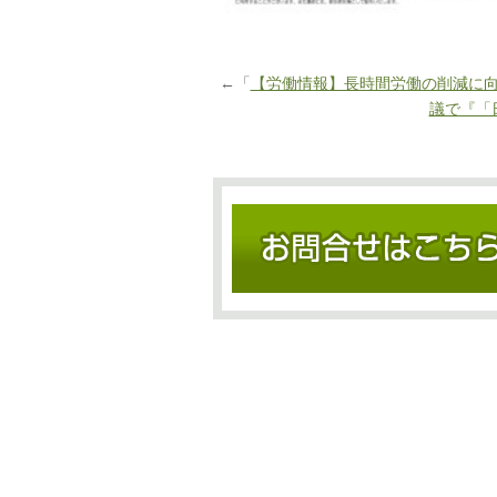
←「
【労働情報】長時間労働の削減に
議で『「