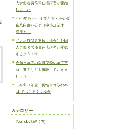
人労働者労務責任者講習が開始
しました
2026年版 中小企業白書・小規模
閣
企業白書を公表（中小企業庁・
経産省）
（人材確保等支援助成金）外国
人労働者労務責任者講習が開始
するようです
令和８年度の労働保険の年度更
新 期間などを確認しておきま
しょう
（令和８年度）男性育休取得率
UPでもらえる助成金
カテゴリー
YouTube動画
(70)