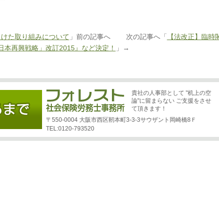
向けた取り組みについて
」前の記事へ 次の記事へ「
【法改正】臨時
日本再興戦略」改訂2015』など決定！
」→
貴社の人事部として "机上の空
論"に留まらない ご支援をさせ
て頂きます！
〒550-0004 大阪市西区靭本町3-3-3サウザント岡崎橋8Ｆ
TEL:0120-793520