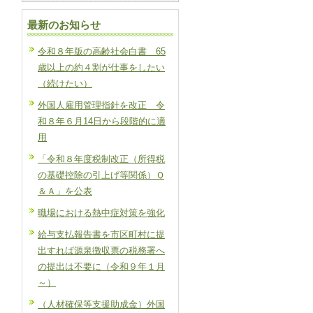
最新のお知らせ
令和８年版の高齢社会白書 65
歳以上の約４割が仕事をしたい
（続けたい）
外国人雇用管理指針を改正 令
和８年６月14日から段階的に適
用
「令和８年度税制改正（所得税
の基礎控除の引上げ等関係）Ｑ
＆Ａ」を公表
職場における熱中症対策を強化
給与支払報告書を市区町村に提
出すれば源泉徴収票の税務署へ
の提出は不要に（令和９年１月
～）
（人材確保等支援助成金）外国