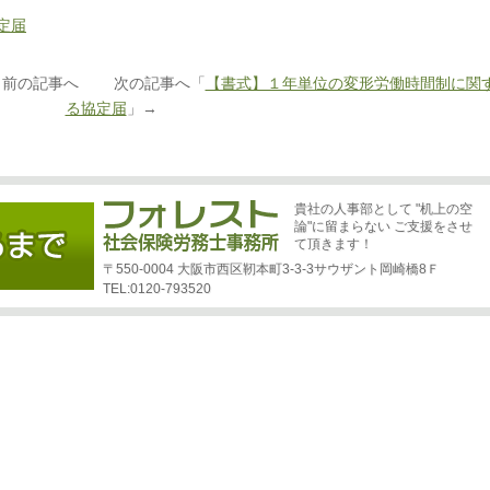
定届
」前の記事へ 次の記事へ「
【書式】１年単位の変形労働時間制に関
る協定届
」→
貴社の人事部として "机上の空
論"に留まらない ご支援をさせ
て頂きます！
〒550-0004 大阪市西区靭本町3-3-3サウザント岡崎橋8Ｆ
TEL:0120-793520