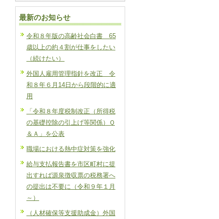
最新のお知らせ
令和８年版の高齢社会白書 65
歳以上の約４割が仕事をしたい
（続けたい）
外国人雇用管理指針を改正 令
和８年６月14日から段階的に適
用
「令和８年度税制改正（所得税
の基礎控除の引上げ等関係）Ｑ
＆Ａ」を公表
職場における熱中症対策を強化
給与支払報告書を市区町村に提
出すれば源泉徴収票の税務署へ
の提出は不要に（令和９年１月
～）
（人材確保等支援助成金）外国