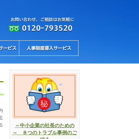
内
監
る
～中小企業の社長のための
～ ８つのトラブル事例のご