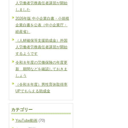
人労働者労務責任者講習が開始
しました
2026年版 中小企業白書・小規模
企業白書を公表（中小企業庁・
経産省）
（人材確保等支援助成金）外国
人労働者労務責任者講習が開始
するようです
令和８年度の労働保険の年度更
新 期間などを確認しておきま
しょう
（令和８年度）男性育休取得率
UPでもらえる助成金
カテゴリー
YouTube動画
(70)