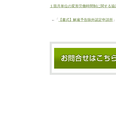
１箇月単位の変形労働時間制に関する協
←「
【書式】解雇予告除外認定申請所