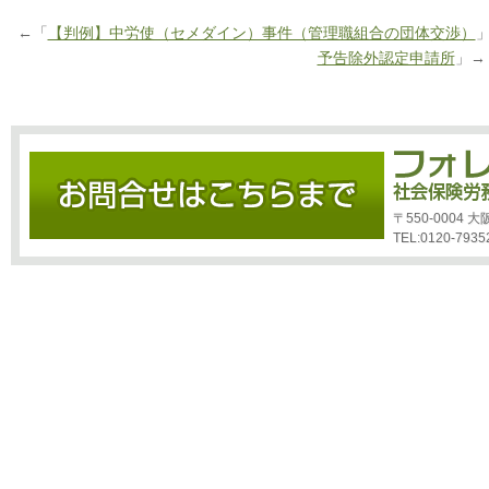
←「
【判例】中労使（セメダイン）事件（管理職組合の団体交渉）
予告除外認定申請所
」→
〒550-0004
TEL:0120-7935