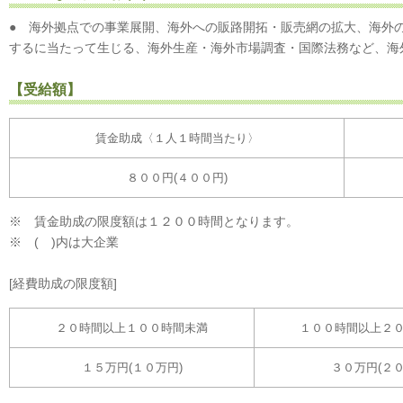
● 海外拠点での事業展開、海外への販路開拓・販売網の拡大、海外
するに当たって生じる、海外生産・海外市場調査・国際法務など、海
【受給額】
賃金助成〈１人１時間当たり〉
８００円(４００円)
※ 賃金助成の限度額は１２００時間となります。
※ ( )内は大企業
[経費助成の限度額]
２０時間以上１００時間未満
１００時間以上２
１５万円(１０万円)
３０万円(２０