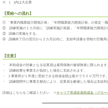
※ ( )内は大企業
【受給への流れ】
① 「事業内職業能力開発計画」「年間職業能力開発計画」の策定・
② 訓練実施の１カ月前に「訓練実施計画届」「年間職業能力開発計
③ 訓練の実施をする。
④ 訓練終了日の翌日から２カ月以内に、支給申請書を管轄の労働局
【注意】
・ 本助成金の対象となる従業員は雇用保険の被保険者に限られます
・ 訓練経費を事業主が負担した場合に支給されます。
・ １事業所が１年度に受給できる助成金額は最大で５００万円です
・ 訓練期間中に事業主都合により、従業員を解雇した場合は支給対
詳細はこちらをご確認ください ⇒
キャリア形成促進助成金（グロー
******************************************************