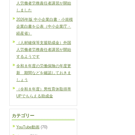
人労働者労務責任者講習が開始
しました
2026年版 中小企業白書・小規模
企業白書を公表（中小企業庁・
経産省）
（人材確保等支援助成金）外国
人労働者労務責任者講習が開始
するようです
令和８年度の労働保険の年度更
新 期間などを確認しておきま
しょう
（令和８年度）男性育休取得率
UPでもらえる助成金
カテゴリー
YouTube動画
(70)