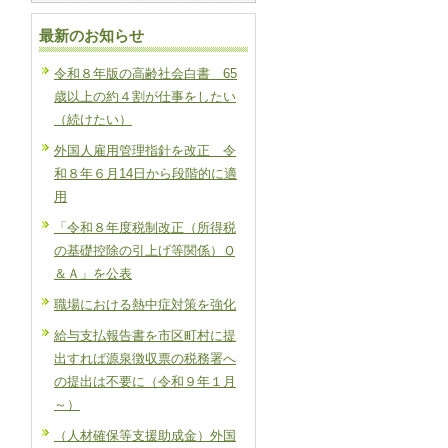
最新のお知らせ
令和８年版の高齢社会白書 65
歳以上の約４割が仕事をしたい
（続けたい）
外国人雇用管理指針を改正 令
和８年６月14日から段階的に適
用
「令和８年度税制改正（所得税
の基礎控除の引上げ等関係）Ｑ
＆Ａ」を公表
職場における熱中症対策を強化
給与支払報告書を市区町村に提
出すれば源泉徴収票の税務署へ
の提出は不要に（令和９年１月
～）
（人材確保等支援助成金）外国