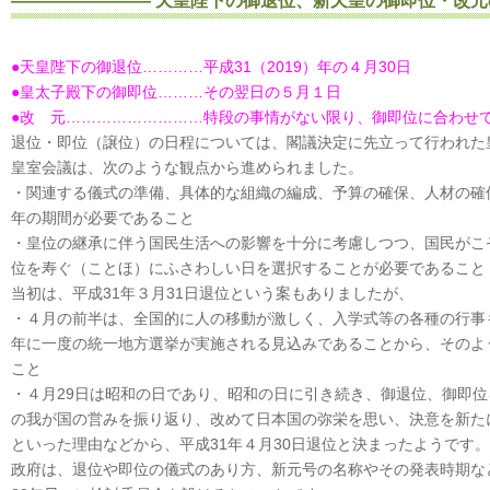
―――――――― 天皇陛下の御退位、新天皇の御即位・改元
●天皇陛下の御退位…………平成31（2019）年の４月30日
●皇太子殿下の御即位………その翌日の５月１日
●改 元………………………特段の事情がない限り、御即位に合わせ
退位・即位（譲位）の日程については、閣議決定に先立って行われた
皇室会議は、次のような観点から進められました。
・関連する儀式の準備、具体的な組織の編成、予算の確保、人材の確
年の期間が必要であること
・皇位の継承に伴う国民生活への影響を十分に考慮しつつ、国民がこ
位を寿ぐ（ことほ）にふさわしい日を選択することが必要であること
当初は、平成31年３月31日退位という案もありましたが、
・４月の前半は、全国的に人の移動が激しく、入学式等の各種の行事
年に一度の統一地方選挙が実施される見込みであることから、そのよ
こと
・４月29日は昭和の日であり、昭和の日に引き続き、御退位、御即
の我が国の営みを振り返り、改めて日本国の弥栄を思い、決意を新た
といった理由などから、平成31年４月30日退位と決まったようです。
政府は、退位や即位の儀式のあり方、新元号の名称やその発表時期な