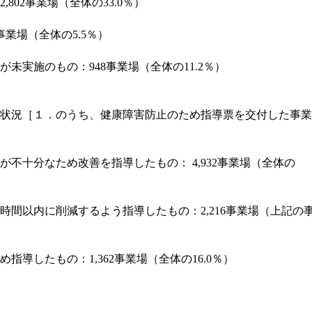
2,802
事業場（全体の
33.0
％）
事業場（全体の
5.5
％）
が未実施のもの：
948
事業場（全体の
11.2
％）
状況［１．のうち、健康障害防止のため指導票を交付した事業
が不十分なため改善を指導したもの：
4,932
事業場（全体の
時間以内に削減するよう指導したもの：
2,216
事業場（上記の
め指導したもの：
1,362
事業場（全体の
16.0
％）