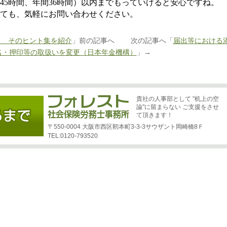
45
時間、年間
36
時間）以内までもっていけると安心ですね。
ても、気軽にお問い合わせください。
？ そのヒント集を紹介
」前の記事へ 次の記事へ「
届出等における
名・押印等の取扱いを変更（日本年金機構）
」→
貴社の人事部として "机上の空
論"に留まらない ご支援をさせ
て頂きます！
〒550-0004 大阪市西区靭本町3-3-3サウザント岡崎橋8Ｆ
TEL:0120-793520