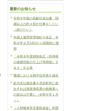
最新のお知らせ
令和８年版の高齢社会白書 65
歳以上の約４割が仕事をしたい
（続けたい）
外国人雇用管理指針を改正 令
和８年６月14日から段階的に適
用
「令和８年度税制改正（所得税
の基礎控除の引上げ等関係）Ｑ
＆Ａ」を公表
事
職場における熱中症対策を強化
給与支払報告書を市区町村に提
出すれば源泉徴収票の税務署へ
の提出は不要に（令和９年１月
～）
（人材確保等支援助成金）外国