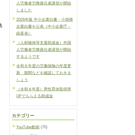
人労働者労務責任者講習が開始
しました
2026年版 中小企業白書・小規模
法
企業白書を公表（中小企業庁・
経産省）
（人材確保等支援助成金）外国
人労働者労務責任者講習が開始
するようです
令和８年度の労働保険の年度更
新 期間などを確認しておきま
しょう
（令和８年度）男性育休取得率
UPでもらえる助成金
カテゴリー
YouTube動画
(70)