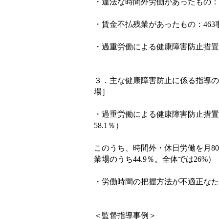
・違法な時間外労働があったもの：
・賃金不払残業があったもの：
463
・過重労働による健康障害防止措置
３．主な健康障害防止に係る指導の
場］
・過重労働による健康障害防止措置
58.1
％）
このうち、時間外・休日労働を月
80
業場のうち
44.9
％。全体では
26%
）
・労働時間の把握方法が不適正なた
＜監督指導事例＞