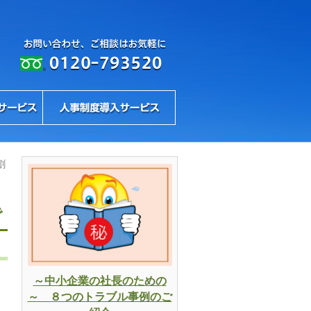
割
で
～中小企業の社長のための
～ ８つのトラブル事例のご