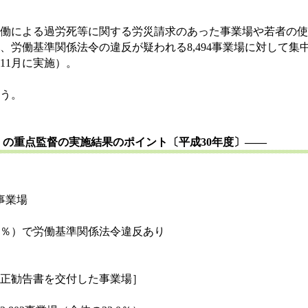
働による過労死等に関する労災請求のあった事業場や若者の使
、労働基準関係法令の違反が疑われる
8,494
事業場に対して集
11
月に実施）。
う。
」の重点監督の実施結果のポイント〔平成
30
年度〕――
事業場
％）で労働基準関係法令違反あり
正勧告書を交付した事業場］