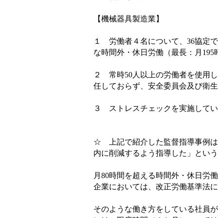
【機械器具製造業】
１ 労働者４名について、
36
協定で
な時間外・休日労働（最長：月
195
２ 常時
50
人以上の労働者を使用し
任しておらず、安全委員会及び衛生
３ ストレスチェックを実施してい
☆ 上記で紹介した監督指導事例は
内に削減するよう指導した」という
月
80
時間を超える時間外・休日労働
企業においては、改正労働基準法に
そのような働き方をしている社員が