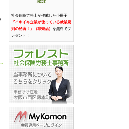
紹介
社会保険労務士が作成した小冊子
中
『イキイキ企業が使っている就業規
則の秘密！』（非売品）
を無料でプ
レゼント
！