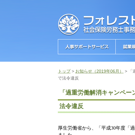
トップ
>
お知らせ（2019年06月）
>
「
で法令違反
「過重労働解消キャンペー
法令違反
厚生労働省から、「平成
30
年度「過
ました。