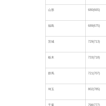
山形
680(665)
福島
689(675)
茨城
729(713)
栃木
733(718)
群馬
721(707)
埼玉
802(785)
千葉
798(777)