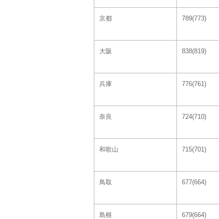
京都
789(773)
大阪
838(819)
兵庫
776(761)
奈良
724(710)
和歌山
715(701)
鳥取
677(664)
島根
679(664)