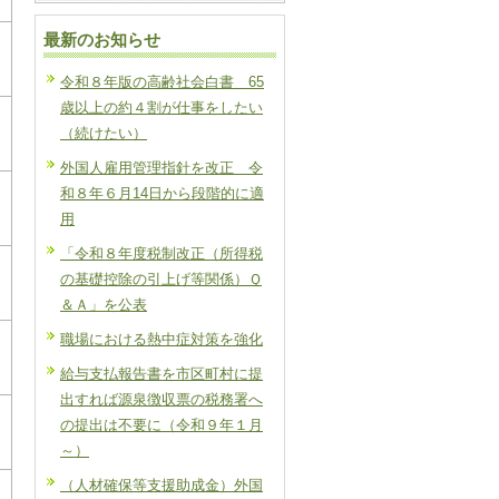
最新のお知らせ
令和８年版の高齢社会白書 65
歳以上の約４割が仕事をしたい
（続けたい）
外国人雇用管理指針を改正 令
和８年６月14日から段階的に適
用
「令和８年度税制改正（所得税
の基礎控除の引上げ等関係）Ｑ
＆Ａ」を公表
職場における熱中症対策を強化
給与支払報告書を市区町村に提
出すれば源泉徴収票の税務署へ
の提出は不要に（令和９年１月
～）
（人材確保等支援助成金）外国