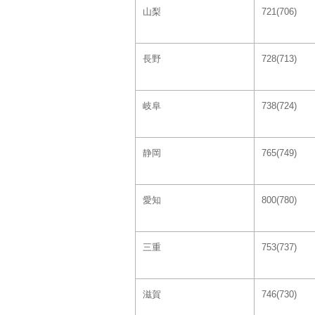
山梨
721(706)
長野
728(713)
岐阜
738(724)
静岡
765(749)
愛知
800(780)
三重
753(737)
滋賀
746(730)