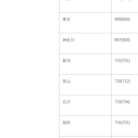
東京
888(869)
神奈川
887(868)
新潟
715(701)
富山
728(712)
石川
718(704)
福井
716(701)