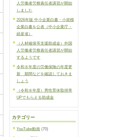
人労働者労務責任者講習が開始
しました
2026年版 中小企業白書・小規模
企業白書を公表（中小企業庁・
経産省）
（人材確保等支援助成金）外国
人労働者労務責任者講習が開始
するようです
令和８年度の労働保険の年度更
新 期間などを確認しておきま
しょう
（令和８年度）男性育休取得率
UPでもらえる助成金
カテゴリー
YouTube動画
(70)