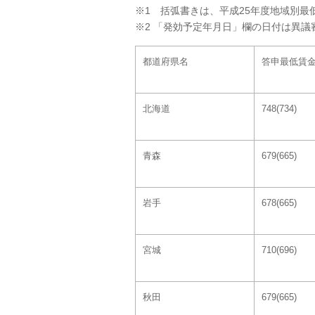
※1 括弧書きは、平成25年度地域別最
※2 「発効予定年月日」欄の日付は異
都道府県名
答申最低賃
北海道
748(734)
青森
679(665)
岩手
678(665)
宮城
710(696)
秋田
679(665)