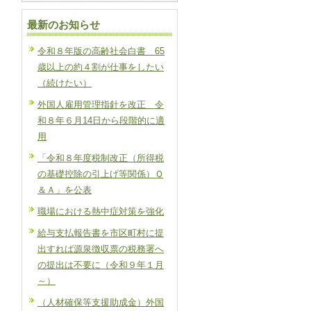
最新のお知らせ
令和８年版の高齢社会白書 65
歳以上の約４割が仕事をしたい
（続けたい）
外国人雇用管理指針を改正 令
和８年６月14日から段階的に適
用
「令和８年度税制改正（所得税
の基礎控除の引上げ等関係）Ｑ
＆Ａ」を公表
職場における熱中症対策を強化
給与支払報告書を市区町村に提
出すれば源泉徴収票の税務署へ
の提出は不要に（令和９年１月
～）
（人材確保等支援助成金）外国