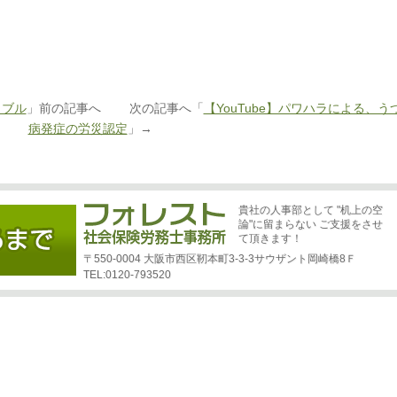
ラブル
」前の記事へ 次の記事へ「
【YouTube】パワハラによる、う
病発症の労災認定
」→
貴社の人事部として "机上の空
論"に留まらない ご支援をさせ
て頂きます！
〒550-0004 大阪市西区靭本町3-3-3サウザント岡崎橋8Ｆ
TEL:0120-793520