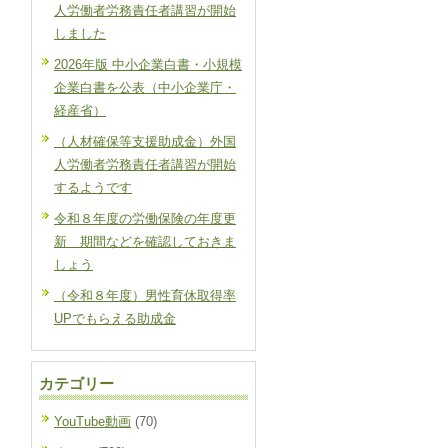
人労働者労務責任者講習が開始
しました
2026年版 中小企業白書・小規模
企業白書を公表（中小企業庁・
経産省）
（人材確保等支援助成金）外国
人労働者労務責任者講習が開始
するようです
令和８年度の労働保険の年度更
新 期間などを確認しておきま
しょう
（令和８年度）男性育休取得率
UPでもらえる助成金
カテゴリー
YouTube動画
(70)