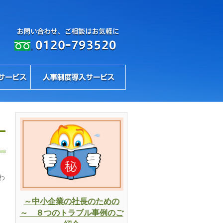
わ
～中小企業の社長のための
～ ８つのトラブル事例のご