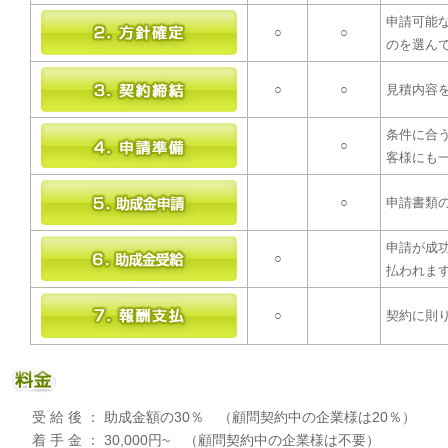
申請可能
○
○
のを選ん
○
○
見積内容
条件に合
○
客様にも
○
申請書類
申請が成
○
払われま
○
契約に則
受 給 後 ： 助成金額の30％ （顧問契約中の企業様は20％）
着 手 金 ： 30,000円~ （顧問契約中の企業様は不要）