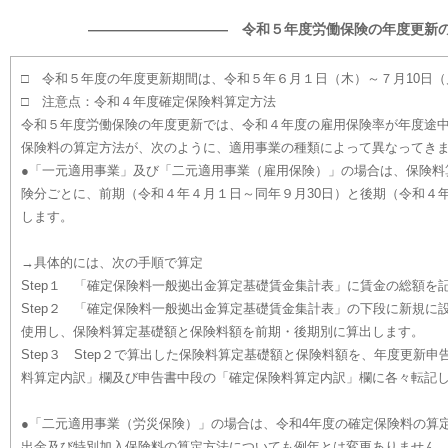
―――――――――― 令和５年度労働保険の年度更新
□ 令和５年度の年度更新期間は、令和５年６月１日（木）～７月10日（
□ 注意点：令和４年度確定保険料算定方法
令和５年度労働保険の年度更新では、令和４年度の雇用保険率が年度途
保険料の算定方法が、次のように、適用事業の種類によって異なってき
●「一元適用事業」及び「二元適用事業（雇用保険）」の場合は、保険料
険分ごとに、前期（令和４年４月１日～同年９月30日）と後期（令和４年
します。
→具体的には、次の手順で算定
Step１ 「確定保険料一般拠出金算定基礎賃金集計表」に賃金の総額を
Step２ 「確定保険料一般拠出金算定基礎賃金集計表」の下段に新規に
使用し、保険料算定基礎額と保険料額を前期・後期別に算出します。
Step３ Step２で算出した保険料算定基礎額と保険料額を、年度更新
料算定内訳」欄及び申告書中段の「確定保険料算定内訳」欄に各々転記
●「二元適用事業（労災保険）」の場合は、令和4年度の確定保険料の算
出金及び特別加入保険料の算定方法についても例年とは変更ありません