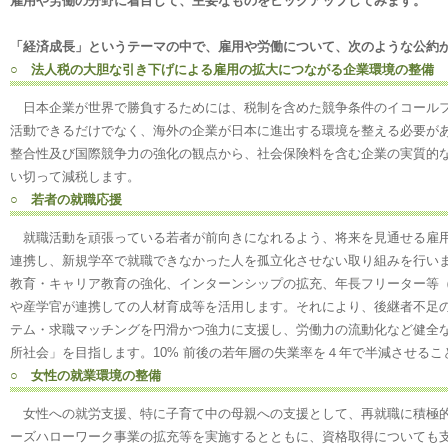
雇用や労働の分野に着目して、主要なものをピックアップしてみます。
「経済成長」というテーマの中で、雇用や労働について、次のような公約
○ 法人税の大胆な引き下げによる雇用の拡大につながる企業環境の整備
日本企業が世界で勝負するためには、税制を含めた競争条件のイコールフ
活動できるだけでなく、海外の企業が日本に進出する環境を整える必要が
整合性及び国際競争力の強化の観点から、社会保険料を含む企業の実質的
い切って減税します。
○ 若者の就職応援
就職活動を頑張っている若者が前向きになれるよう、将来を見通せる雇用
連携し、新規学卒で就職できなかった人を孤立化させない取り組みを行い
教育・キャリア教育の強化、インターンシップの拡充、年長フリーター等（2
や産学官が連携しての人材育成等を活用します。それにより、後継者不足
テム・求職マッチングを円滑かつ強力に支援し、労働力の流動化など健全
所社会」を目指します。10% 前後の若年層の失業率を４年で半減させるこ
○ 女性の就業環境の整備
女性への就労支援、特に子育て中の母親への支援として、再就職に積極的
ーズハローワーク事業の拡充等を実施するとともに、資格取得についても