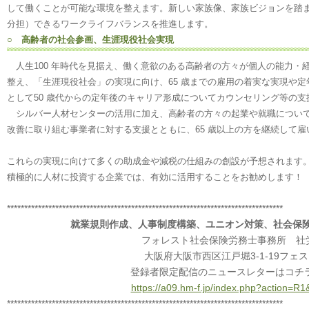
して働くことが可能な環境を整えます。新しい家族像、家族ビジョンを踏
分担）できるワークライフバランスを推進します。
○ 高齢者の社会参画、生涯現役社会実現
人生100 年時代を見据え、働く意欲のある高齢者の方々が個人の能力・
整え、「生涯現役社会」の実現に向け、65 歳までの雇用の着実な実現や定
として50 歳代からの定年後のキャリア形成についてカウンセリング等の
シルバー人材センターの活用に加え、高齢者の方々の起業や就職について
改善に取り組む事業者に対する支援とともに、65 歳以上の方を継続して
これらの実現に向けて多くの助成金や減税の仕組みの創設が予想されます
積極的に人材に投資する企業では、有効に活用することをお勧めします！
********************************************************************************
就業規則作成、人事制度構築、ユニオン対策、社会保
フォレスト社会保険労務士事務所 社
大阪府大阪市西区江戸堀3-1-19フェス
登録者限定配信のニュースレターはコチ
https://a09.hm-f.jp/index.php?action=
********************************************************************************