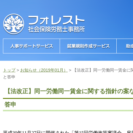
トップ
>
お知らせ（2019年01月）
>
【法改正】同一労働同一賃金に
と答申
【法改正】同一労働同一賃金に関する指針の案
答申
平成
30
年
11
月
27
日に開催された「第
15
回労働政策審議会 雇