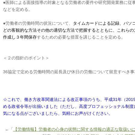
●医師による面接指導の対象となる労働者の要件や研究開発業務に従
などを定める。
●労働者の労働時間の状況について、
タイムカードによる記録、パソ
どの客観的な方法その他の適切な方法で把握するとともに、これらの
作成し３年間保存
するための必要な措置を講じることを定める。
＜２の指針のポイント＞
36協定で定める労働時間の延長及び休日の労働について留意すべき
☆これで、働き方改革関連法による改正事項のうち、平成31年（20
める政省令等が出揃いました（ただし、高度プロフェッショナル制度
気になる点がございましたら、気軽にお声がけください。
←「
【労働情報】労働者の心身の状態に関する情報の適正な取扱い