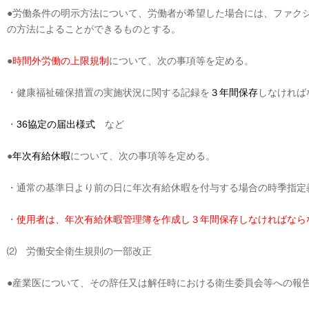
●労働条件の明示方法について、労働者が希望した場合には、ファク
の方法によることができるものとする。
●
時間外労働の上限規制
について、次の事項等を定める。
・健康福祉確保措置の実施状況に関する記録を
３年間保存
しなければ
・
36協定の届出様式
など
●
年次有給休暇
について、次の事項等を定める。
・通常の基準日より前の日に年次有給休暇を付与する場合の時季指定
・
使用者は、年次有給休暇管理簿を作成し３年間保存しなければなら
⑵ 労働安全衛生規則の一部改正
●産業医について、その辞任又は解任時における衛生委員会等への報