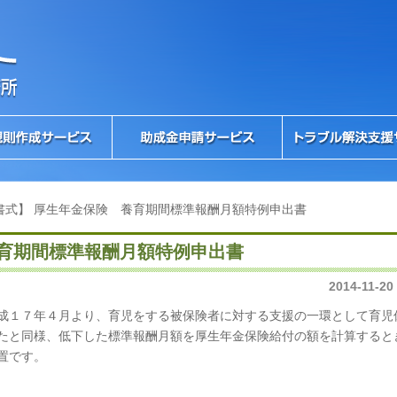
書式】 厚生年金保険 養育期間標準報酬月額特例申出書
養育期間標準報酬月額特例申出書
2014-11-20
成１７年４月より、育児をする被保険者に対する支援の一環として育児
たと同様、低下した標準報酬月額を厚生年金保険給付の額を計算すると
置です。