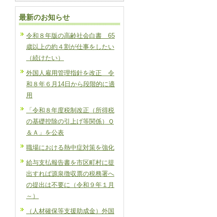
最新のお知らせ
令和８年版の高齢社会白書 65
歳以上の約４割が仕事をしたい
（続けたい）
外国人雇用管理指針を改正 令
和８年６月14日から段階的に適
用
「令和８年度税制改正（所得税
の基礎控除の引上げ等関係）Ｑ
＆Ａ」を公表
職場における熱中症対策を強化
給与支払報告書を市区町村に提
出すれば源泉徴収票の税務署へ
の提出は不要に（令和９年１月
～）
（人材確保等支援助成金）外国