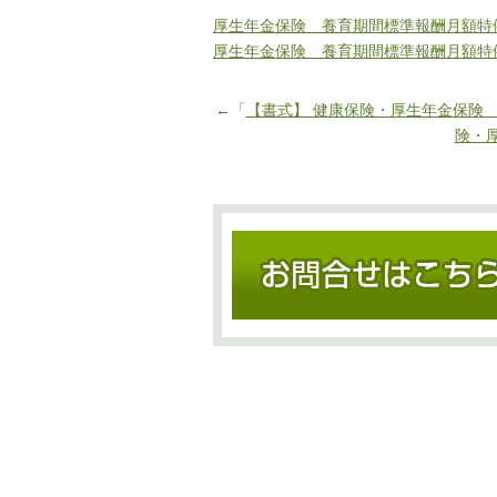
厚生年金保険 養育期間標準報酬月額特
厚生年金保険 養育期間標準報酬月額特
←「
【書式】 健康保険・厚生年金保険
険・