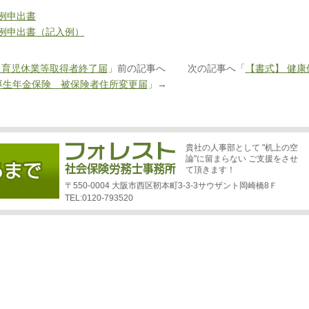
例申出書
例申出書（記入例）
 育児休業等取得者終了届
」前の記事へ 次の記事へ「
【書式】 健康
厚生年金保険 被保険者住所変更届
」→
貴社の人事部として "机上の空
論"に留まらない ご支援をさせ
て頂きます！
〒550-0004 大阪市西区靭本町3-3-3サウザント岡崎橋8Ｆ
TEL:0120-793520