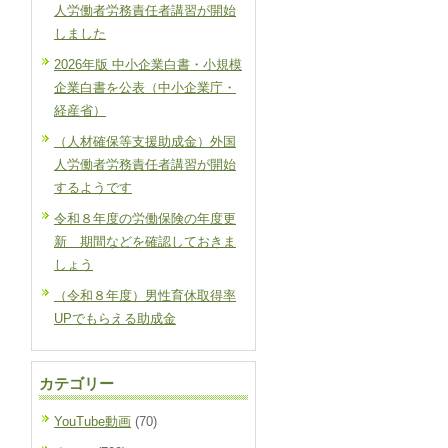
人労働者労務責任者講習が開始
しました
2026年版 中小企業白書・小規模
企業白書を公表（中小企業庁・
経産省）
（人材確保等支援助成金）外国
人労働者労務責任者講習が開始
するようです
令和８年度の労働保険の年度更
新 期間などを確認しておきま
しょう
（令和８年度）男性育休取得率
UPでもらえる助成金
カテゴリー
YouTube動画
(70)