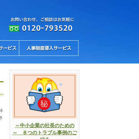
休
き
～中小企業の社長のための
～ ８つのトラブル事例のご