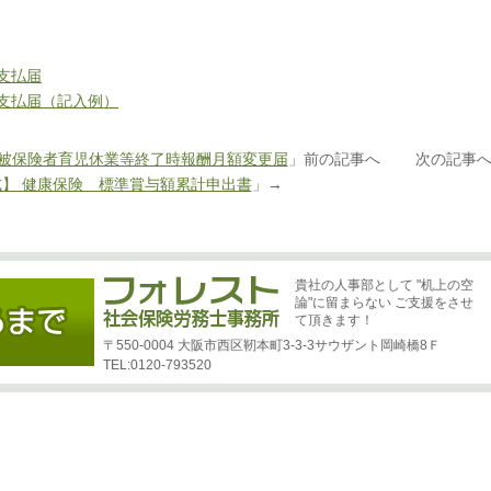
支払届
支払届（記入例）
険被保険者育児休業等終了時報酬月額変更届
」前の記事へ 次の記事
】 健康保険 標準賞与額累計申出書
」→
貴社の人事部として "机上の空
論"に留まらない ご支援をさせ
て頂きます！
〒550-0004 大阪市西区靭本町3-3-3サウザント岡崎橋8Ｆ
TEL:0120-793520