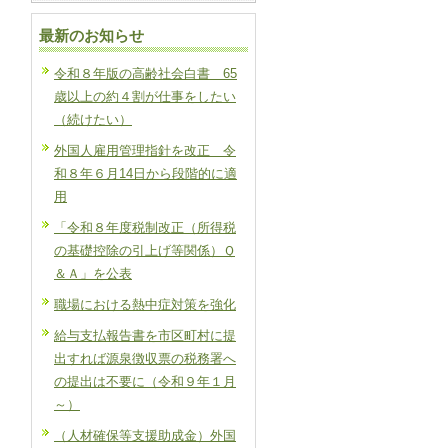
最新のお知らせ
令和８年版の高齢社会白書 65
歳以上の約４割が仕事をしたい
（続けたい）
外国人雇用管理指針を改正 令
和８年６月14日から段階的に適
用
「令和８年度税制改正（所得税
の基礎控除の引上げ等関係）Ｑ
＆Ａ」を公表
職場における熱中症対策を強化
給与支払報告書を市区町村に提
出すれば源泉徴収票の税務署へ
の提出は不要に（令和９年１月
～）
（人材確保等支援助成金）外国