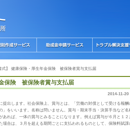
書式】 健康保険・厚生年金保険 被保険者賞与支払届
年金保険 被保険者賞与支払届
2014-11-20
に提出します。社会保険上、賞与とは、「労働の対償として受ける報酬
の」をいいます。名称は問いません。賞与・期末手当・決算手当など名
があれば、一体の賞与とみることになります。例えば賞与が６月と１２
た場合は、３月を超える期間ごとに支払われるものとして、保険料賦課