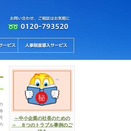
の
称
月
～中小企業の社長のための
の
～ ８つのトラブル事例のご