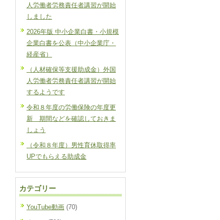
人労働者労務責任者講習が開始
しました
2026年版 中小企業白書・小規模
企業白書を公表（中小企業庁・
経産省）
（人材確保等支援助成金）外国
人労働者労務責任者講習が開始
するようです
令和８年度の労働保険の年度更
新 期間などを確認しておきま
しょう
（令和８年度）男性育休取得率
UPでもらえる助成金
カテゴリー
YouTube動画
(70)