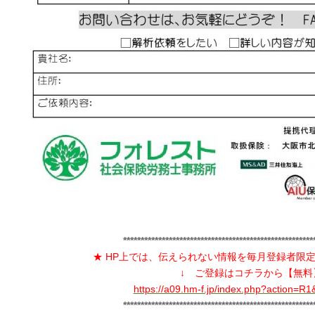
******************************************************
★ HP上では、伝えられない情報を毎月登録者限
↓ ご登録はコチラから【無料
https://a09.hm-f.jp/index.php?action=
******************************************************